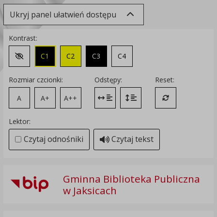
Ukryj panel ułatwień dostępu
Kontrast:
C1
C2
C3
C4
Zmień kontrast na domyślny
Rozmiar czcionki:
Odstępy:
Reset:
A
A+
A++
Zmień odstęp między literami
Zmień interlinię i margines
Przywróć ustawi
Lektor:
Czytaj odnośniki
Czytaj tekst
Gminna Biblioteka Publiczna
w Jaksicach