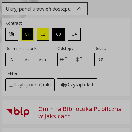
Ukryj panel ułatwień dostępu
Kontrast:
C1
C2
C3
C4
Zmień kontrast na domyślny
Rozmiar czcionki:
Odstępy:
Reset:
A
A+
A++
Zmień odstęp między literami
Zmień interlinię i margines
Przywróć ustawi
Lektor:
Czytaj odnośniki
Czytaj tekst
Gminna Biblioteka Publiczna
w Jaksicach