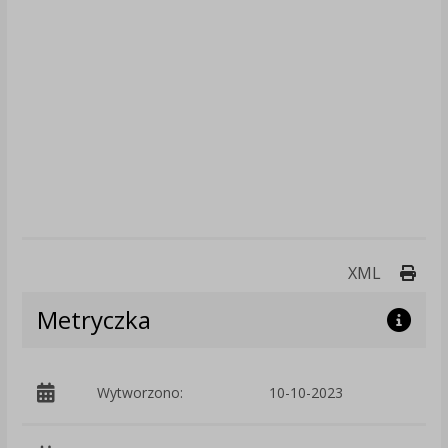
Druk
XML
Metryczka
Wytworzono:
10-10-2023
p